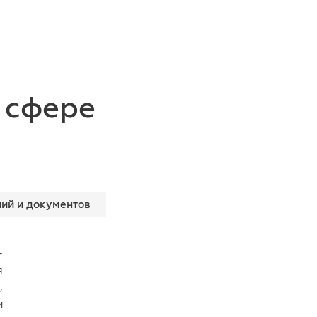
 сфере
ий и документов
-
я
,
м